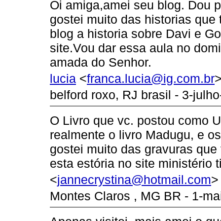
Oi amiga,amei seu blog. Dou pr
gostei muito das historias que
blog a historia sobre Davi e Go
site.Vou dar essa aula no do
amada do Senhor.
lucia
<
franca.lucia@ig.com.br
belford roxo, RJ brasil - 3-julh
O Livro que vc. postou como U
realmente o livro Madugu, e os
gostei muito das gravuras que vc
esta estória no site ministério 
<
jannecrystina@hotmail.com
>
Montes Claros , MG BR - 1-mai