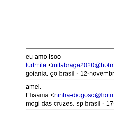
eu amo isoo
ludmila
<
milabraga2020@hotm
goiania, go brasil - 12-novemb
amei.
Elisania <
ninha-diogosd@hotm
mogi das cruzes, sp brasil - 17