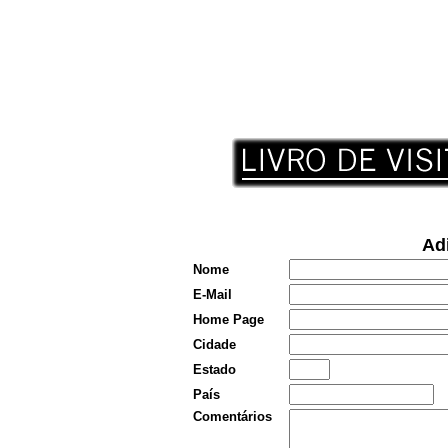
Adi
Nome
E-Mail
Home Page
Cidade
Estado
País
Comentários