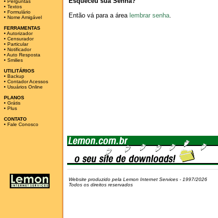
Esqueceu sua Senha?
•
Perguntas
•
Textos
•
Formulário
Então vá para a área
lembrar senha
.
•
Nome Amigável
FERRAMENTAS
•
Autorizador
•
Censurador
•
Particular
•
Notificador
•
Auto Resposta
•
Smilies
UTILITÁRIOS
•
Backup
•
Contador Acessos
•
Usuários Online
PLANOS
•
Grátis
•
Plus
CONTATO
•
Fale Conosco
Website produzido pela Lemon Internet Services - 1997/2026
Todos os direitos reservados