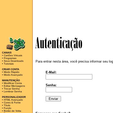
CANAIS
•
Cartões Virtuais
•
Programas
•
Seus Downloads
Para entrar nesta área, você precisa informar seu lo
•
Tutoriais
CRIAR CONTA
E-Mail:
•
Modo Rápido
•
Modo Avançado
MANUTENÇÃO
•
Modificar Conta
Senha:
•
Editar Mensagens
•
Trocar Senha
•
Lembrar Senha
PERSONALIZADOR
•
HTML Avançado
•
Cores & Fonte
•
Título
•
Fundo
•
Botão de Volta