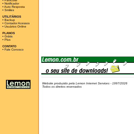
•
Particular
•
Notificador
•
Auto Resposta
•
Smilies
UTILITÁRIOS
•
Backup
•
Contador Acessos
•
Usuários Online
PLANOS
•
Grátis
•
Plus
CONTATO
•
Fale Conosco
Website produzido pela Lemon Internet Services - 1997/2026
Todos os direitos reservados