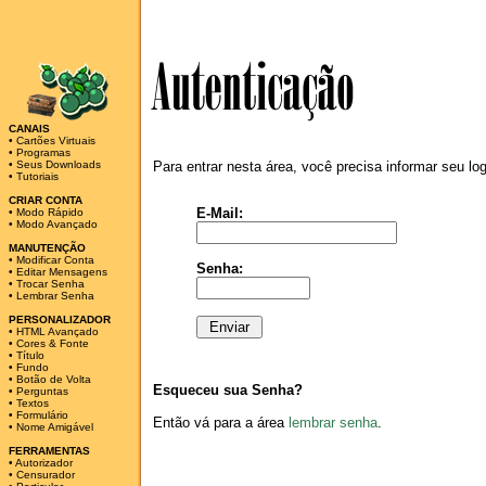
CANAIS
•
Cartões Virtuais
•
Programas
•
Seus Downloads
Para entrar nesta área, você precisa informar seu lo
•
Tutoriais
CRIAR CONTA
E-Mail:
•
Modo Rápido
•
Modo Avançado
MANUTENÇÃO
•
Modificar Conta
Senha:
•
Editar Mensagens
•
Trocar Senha
•
Lembrar Senha
PERSONALIZADOR
•
HTML Avançado
•
Cores & Fonte
•
Título
•
Fundo
•
Botão de Volta
Esqueceu sua Senha?
•
Perguntas
•
Textos
•
Formulário
Então vá para a área
lembrar senha
.
•
Nome Amigável
FERRAMENTAS
•
Autorizador
•
Censurador